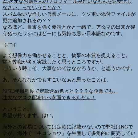
2.5次元なお嬢さんのプロフィールみたいなもんを送受信し
なさい、っていうことか？
スパム扱いな怪しい営業メールに、クソ重い添付ファイルが
更に追加されるの？？
なるほど。自粛を強く要請とかと一緒で、アタマの出来が違
う劣ったワシにはどーにも気持ち悪い日本語なのです。
“(-“”-)”
よく想像力を働かせることと、物事の本質を捉えること。
常々弊職が考え実践したく思うところですが、
こういう時こそ、大事なのではなかろうか、と思うのです。
あ、そんななかでもすごいなぁと思ったことは、
設立3年目程度で定款含め色々と？？？な企業でも、
壮大なマスク配布PJへ参画できるんだぁ！
ということ。
希望が持てます。はい。
海外との貿易については定款に記載がないので弊社はNGで
すが、海外で「生コショウ」を生産して多角的に商売してい