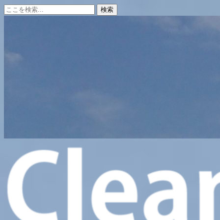
コ
ン
テ
ン
ツ
へ
ス
キ
ッ
プ