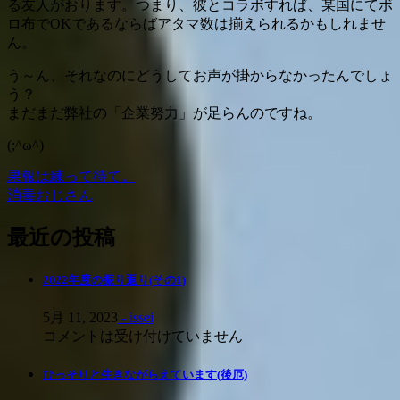
る友人がおります。つまり、彼とコラボすれば、某国にてボ
ロ布でOKであるならばアタマ数は揃えられるかもしれませ
ん。
う～ん、それなのにどうしてお声が掛からなかったんでしょ
う？
まだまだ弊社の「企業努力」が足らんのですね。
(;^ω^)
果報は練って待て。
投
消毒おじさん
稿
最近の投稿
ナ
ビ
2022年度の振り返り(その1)
ゲ
5月 11, 2023
- issei
ー
コメントは受け付けていません
シ
ひっそりと生きながらえています(後厄)
ョ