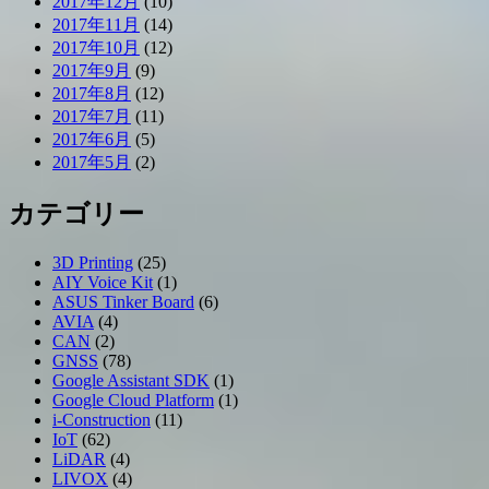
2017年12月
(10)
2017年11月
(14)
2017年10月
(12)
2017年9月
(9)
2017年8月
(12)
2017年7月
(11)
2017年6月
(5)
2017年5月
(2)
カテゴリー
3D Printing
(25)
AIY Voice Kit
(1)
ASUS Tinker Board
(6)
AVIA
(4)
CAN
(2)
GNSS
(78)
Google Assistant SDK
(1)
Google Cloud Platform
(1)
i-Construction
(11)
IoT
(62)
LiDAR
(4)
LIVOX
(4)