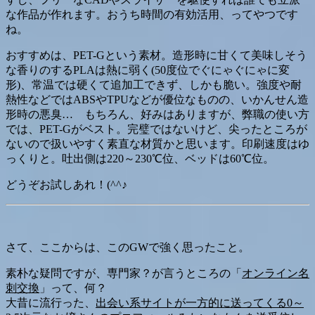
な作品が作れます。おうち時間の有効活用、ってやつです
ね。
おすすめは、PET-Gという素材。造形時に甘くて美味しそう
な香りのするPLAは熱に弱く(50度位でぐにゃぐにゃに変
形)、常温では硬くて追加工できず、しかも脆い。強度や耐
熱性などではABSやTPUなどが優位なものの、いかんせん造
形時の悪臭… もちろん、好みはありますが、弊職の使い方
では、PET-Gがベスト。完璧ではないけど、尖ったところが
ないので扱いやすく素直な材質かと思います。印刷速度はゆ
っくりと。吐出側は220～230℃位、ベッドは60℃位。
どうぞお試しあれ！(^^♪
さて、ここからは、このGWで強く思ったこと。
素朴な疑問ですが、専門家？が言うところの「
オンライン名
刺交換
」って、何？
大昔に流行った、
出会い系サイトが一方的に送ってくる0～