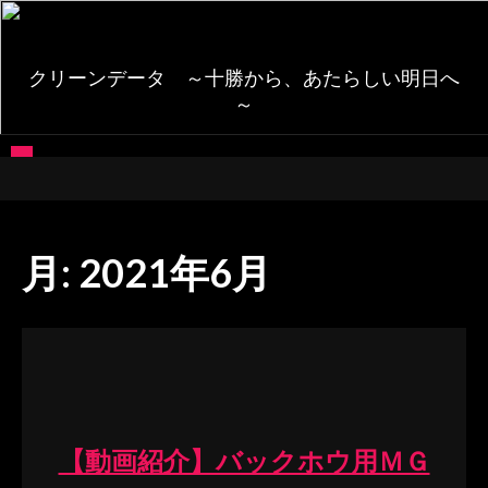
コ
ン
テ
クリーンデータ ～十勝から、あたらしい明日へ
ン
～
ツ
へ
ス
キ
ッ
プ
月:
2021年6月
【動画紹介】バックホウ用ＭＧ