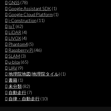
GNSS
(78)
Google Assistant SDK
(1)
Google Cloud Platform
(1)
i-Construction
(11)
IoT
(62)
LiDAR
(4)
LIVOX
(4)
Phantom4
(5)
Raspberry Pi
(46)
SLAM
(3)
u-blox
(65)
UAV
(9)
地理院地図(地理院タイル)
(1)
書籍
(1)
未分類
(82)
自動走行
(7)
自律・自動走行
(10)