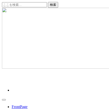
コ
ン
テ
ン
ツ
へ
ス
キ
ッ
プ
クリーンデータ ～十勝から、あたらしい明日へ～
FrontPage