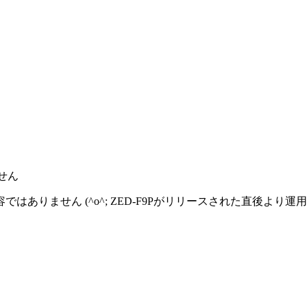
せん
りません (^o^; ZED-F9Pがリリースされた直後より運