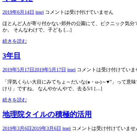
2019年6月14日
issei
コメントは受け付けていません
ほとんど人が寄り付かない郊外の公園にて、ピクニック気分でデー
か。 そんなわけで、子ども […]
続きを読む
3年目
2019年5月17日
2019年5月17日
issei
コメントは受け付けていま
「浮気くらい大目にみてちょ～だいな(๑・ω-)～♥”」って
けり」ですね。 なんやかんやで、去る5/1 […]
続きを読む
地理院タイルの積極的活用
2019年3月6日
2019年3月6日
issei
コメントは受け付けていませ