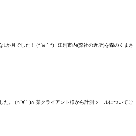
でした！ (*´ω｀*) 江別市内(弊社の近所)を森のくまさ
た。 (∩´∀｀)∩ 某クライアント様から計測ツールについてご