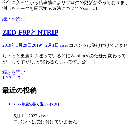
今年に入ってから諸事情によりブログの更新が滞っておりました。
測したデータを図示する方法についての忘 […]
続きを読む
ZED-F9PとNTRIP
2019年1月29日
2019年2月1日
issei
コメントは受け付けていま
ちょっと更新をさぼっている間にWordPressの仕様が変わ
が、もうすぐ1月が終わるらしいです。公 […]
続きを読む
1
2
3
…
7
投
稿
最近の投稿
ナ
2022年度の振り返り(その1)
ビ
ゲ
5月 11, 2023
- issei
コメントは受け付けていません
ー