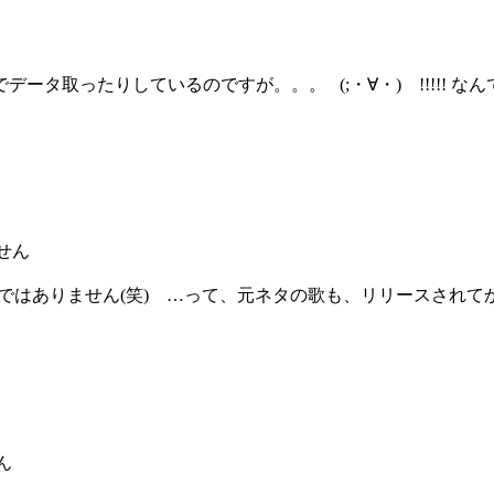
タ取ったりしているのですが。。。 (;・∀・) !!!!! 
せん
意味ではありません(笑) …って、元ネタの歌も、リリースされ
ん