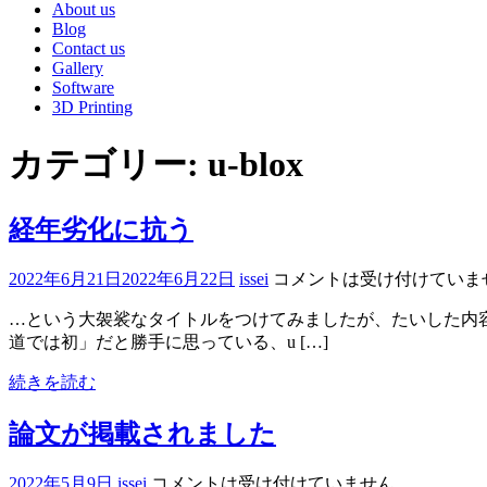
About us
Blog
Contact us
Gallery
Software
3D Printing
カテゴリー:
u-blox
経年劣化に抗う
2022年6月21日
2022年6月22日
issei
コメントは受け付けていま
…という大袈裟なタイトルをつけてみましたが、たいした内容ではあ
道では初」だと勝手に思っている、u […]
続きを読む
論文が掲載されました
2022年5月9日
issei
コメントは受け付けていません