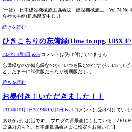
(一社) 日本建設機械施工協会誌「建設機械施工」Vol.74 N
会社大手組(群馬県安中 […]
続きを読む
ひきこもりの忘備録(How to upg. UBX F/
2020年3月4日
issei
コメントは受け付けていません
忘備録なのか備忘録なのか、いつも悩むのですが… (/ω＼) ど
と、たまーに試供版だったり初期版だ […]
続きを読む
お墨付き！いただきました！！
2019年10月1日
2019年10月1日
issei
コメントは受け付けていま
ありがたいお話です。 ブログの背景画にもしている、ZED-
ご協力のもと、日本測量協会さまに検定をお願い […]