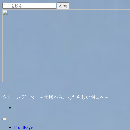
コ
ン
テ
ン
ツ
へ
ス
キ
ッ
プ
クリーンデータ ～十勝から、あたらしい明日へ～
FrontPage