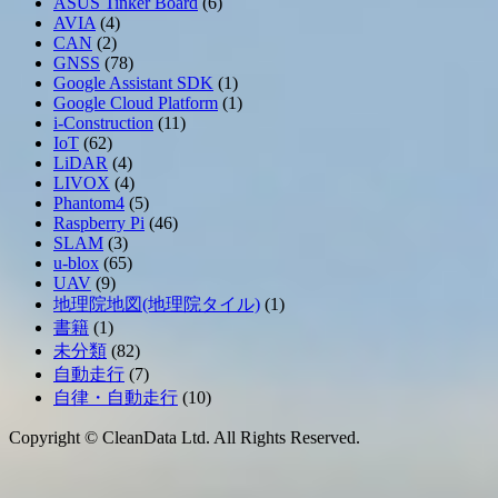
ASUS Tinker Board
(6)
AVIA
(4)
CAN
(2)
GNSS
(78)
Google Assistant SDK
(1)
Google Cloud Platform
(1)
i-Construction
(11)
IoT
(62)
LiDAR
(4)
LIVOX
(4)
Phantom4
(5)
Raspberry Pi
(46)
SLAM
(3)
u-blox
(65)
UAV
(9)
地理院地図(地理院タイル)
(1)
書籍
(1)
未分類
(82)
自動走行
(7)
自律・自動走行
(10)
Copyright © CleanData Ltd. All Rights Reserved.