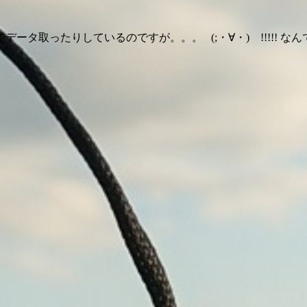
タ取ったりしているのですが。。。 (;・∀・) !!!!! 