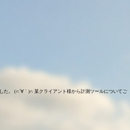
た。 (∩´∀｀)∩ 某クライアント様から計測ツールについてご