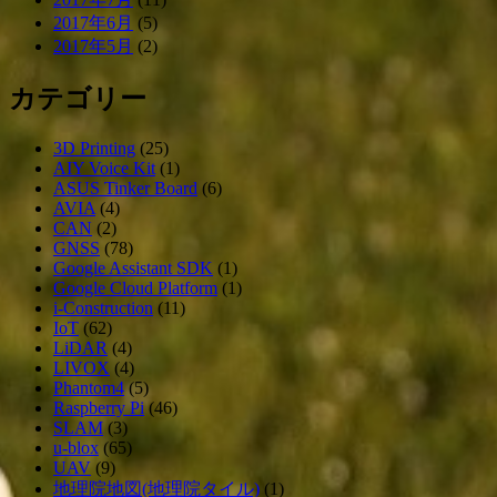
2017年6月
(5)
2017年5月
(2)
カテゴリー
3D Printing
(25)
AIY Voice Kit
(1)
ASUS Tinker Board
(6)
AVIA
(4)
CAN
(2)
GNSS
(78)
Google Assistant SDK
(1)
Google Cloud Platform
(1)
i-Construction
(11)
IoT
(62)
LiDAR
(4)
LIVOX
(4)
Phantom4
(5)
Raspberry Pi
(46)
SLAM
(3)
u-blox
(65)
UAV
(9)
地理院地図(地理院タイル)
(1)