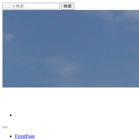
コ
ン
テ
ン
ツ
へ
ス
キ
ッ
プ
クリーンデータ ～十勝から、あたらしい明日へ～
FrontPage