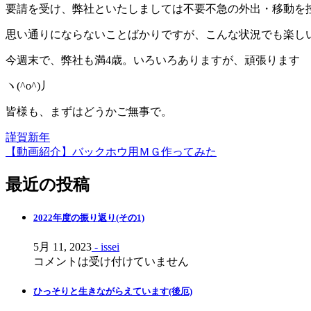
要請を受け、弊社といたしましては不要不急の外出・移動を
思い通りにならないことばかりですが、こんな状況でも楽しい
今週末で、弊社も満4歳。いろいろありますが、頑張ります
ヽ(^o^)丿
皆様も、まずはどうかご無事で。
謹賀新年
投
【動画紹介】バックホウ用ＭＧ作ってみた
稿
最近の投稿
ナ
ビ
2022年度の振り返り(その1)
ゲ
5月 11, 2023
- issei
ー
コメントは受け付けていません
シ
ひっそりと生きながらえています(後厄)
ョ