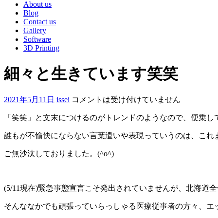
About us
Blog
Contact us
Gallery
Software
3D Printing
細々と生きています笑笑
2021年5月11日
issei
コメントは受け付けていません
「笑笑」と文末につけるのがトレンドのようなので、便乗し
誰もが不愉快にならない言葉遣いや表現っていうのは、これ
ご無沙汰しておりました。(^o^)
—
(5/11現在)緊急事態宣言こそ発出されていませんが、北海
そんななかでも頑張っていらっしゃる医療従事者の方々、エ