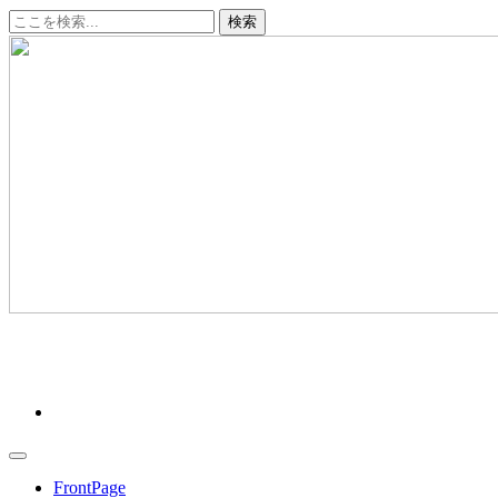
コ
ン
テ
ン
ツ
へ
ス
キ
ッ
プ
クリーンデータ ～十勝から、あたらしい明日へ～
FrontPage