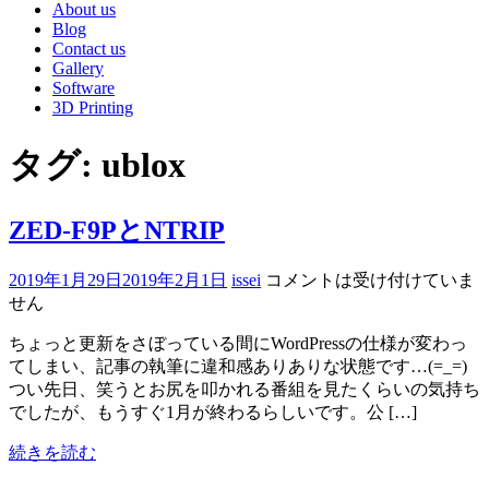
About us
Blog
Contact us
Gallery
Software
3D Printing
タグ:
ublox
ZED-F9PとNTRIP
2019年1月29日
2019年2月1日
issei
コメントは受け付けていま
せん
ちょっと更新をさぼっている間にWordPressの仕様が変わっ
てしまい、記事の執筆に違和感ありありな状態です…(=_=)
つい先日、笑うとお尻を叩かれる番組を見たくらいの気持ち
でしたが、もうすぐ1月が終わるらしいです。公 […]
続きを読む