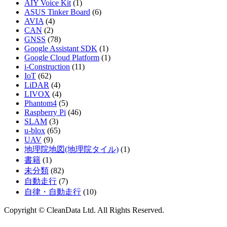
AIY Voice Kit
(1)
ASUS Tinker Board
(6)
AVIA
(4)
CAN
(2)
GNSS
(78)
Google Assistant SDK
(1)
Google Cloud Platform
(1)
i-Construction
(11)
IoT
(62)
LiDAR
(4)
LIVOX
(4)
Phantom4
(5)
Raspberry Pi
(46)
SLAM
(3)
u-blox
(65)
UAV
(9)
地理院地図(地理院タイル)
(1)
書籍
(1)
未分類
(82)
自動走行
(7)
自律・自動走行
(10)
Copyright © CleanData Ltd. All Rights Reserved.