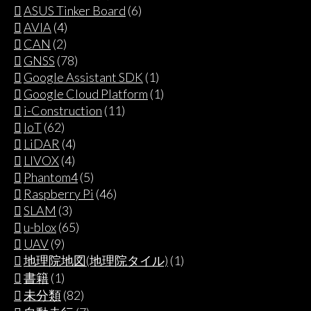
ASUS Tinker Board
(6)
AVIA
(4)
CAN
(2)
GNSS
(78)
Google Assistant SDK
(1)
Google Cloud Platform
(1)
i-Construction
(11)
IoT
(62)
LiDAR
(4)
LIVOX
(4)
Phantom4
(5)
Raspberry Pi
(46)
SLAM
(3)
u-blox
(65)
UAV
(9)
地理院地図(地理院タイル)
(1)
書籍
(1)
未分類
(82)