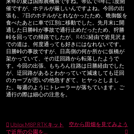
来年の夏は国際農機展ですね。帯広で4年に1度開
催ですが、ホテルが厳しいんですよね。今回の出
張も、7日のホテルがとれなかったため、晩御飯を
食べたあとに車で江別に移動でした。先月末に開
通した日勝峠が事故で通行止めだったため、狩勝
峠を回っての帰路でしたが、R452経由で岩見沢ま
での道は、何度通っても好きにはなれないです。
日勝峠の事故ですが、日高側の何か所かに仮橋が
架かっていて、その迂回路から転落したようで
す。今回の出張、もちろん往路は日勝経由でした
が、迂回路があるとわかっていて減速しても迂回
のカーブが思いの他急すぎて、ヒヤっとしまし
た。毎週のようにトレーラーが落ちています。ご
通行の際は細心の注意を。
空から田畑を見てみよう
Ublox M8P RTKキット
投
で近所の公園を…