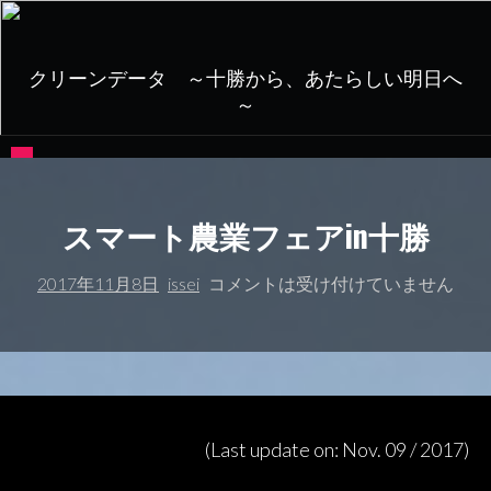
コ
ン
テ
クリーンデータ ～十勝から、あたらしい明日へ
ン
～
ツ
へ
ス
キ
ッ
スマート農業フェアin十勝
プ
2017年11月8日
issei
コメントは受け付けていません
(Last update on: Nov. 09 / 2017)