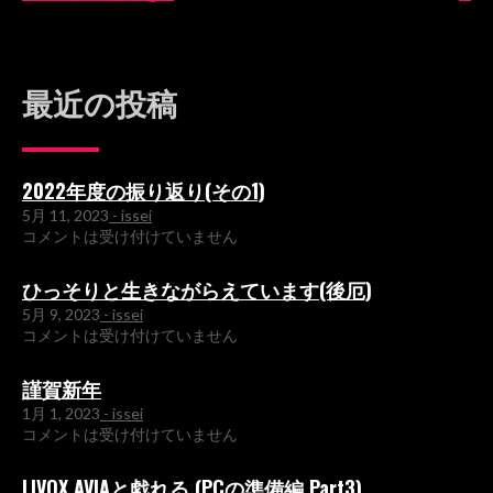
稿
ナ
最近の投稿
ビ
ゲ
ー
2022年度の振り返り(その1)
5月 11, 2023
- issei
シ
コメントは受け付けていません
ョ
ひっそりと生きながらえています(後厄)
ン
5月 9, 2023
- issei
コメントは受け付けていません
謹賀新年
1月 1, 2023
- issei
コメントは受け付けていません
LIVOX AVIAと戯れる (PCの準備編 Part3)