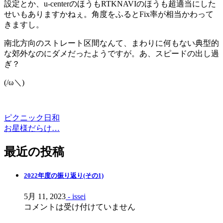
設定とか、u-centerのほうもRTKNAVIのほうも超適当にした
せいもありますかねぇ。角度をふるとFix率が相当かわって
きますし。
南北方向のストレート区間なんて、まわりに何もない典型的
な郊外なのにダメだったようですが。あ、スピードの出し過
ぎ？
(/ω＼)
ピクニック日和
投
お星様だらけ…
稿
最近の投稿
ナ
ビ
2022年度の振り返り(その1)
ゲ
5月 11, 2023
- issei
ー
コメントは受け付けていません
シ