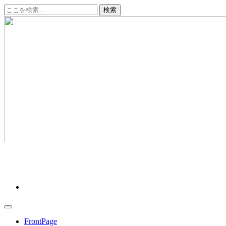
コ
ン
テ
ン
ツ
へ
ス
キ
ッ
プ
クリーンデータ ～十勝から、あたらしい明日へ～
FrontPage