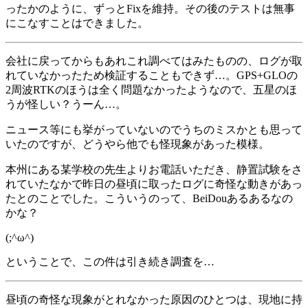
ったかのように、ずっとFixを維持。その後のテストは無事
にこなすことはできました。
会社に戻ってからもあれこれ調べてはみたものの、ログが取
れていなかったため検証することもできず…。GPS+GLOの
2周波RTKのほうは全く問題なかったようなので、五星のほ
うが怪しい？うーん…。
ニュース等にも挙がっていないのでうちのミスかとも思って
いたのですが、どうやら他でも怪現象があった模様。
本州にある某学校の先生よりお電話いただき、静置試験をさ
れていたなかで昨日の昼頃に取ったログに奇怪な動きがあっ
たとのことでした。こういうのって、BeiDouあるあるなの
かな？
(;^ω^)
ということで、この件は引き続き調査を…
昼頃の奇怪な現象がとれなかった原因のひとつは、現地に持