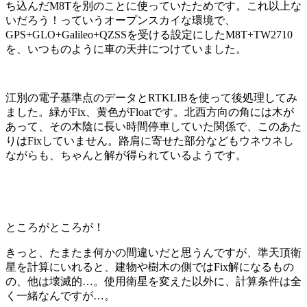
ち込んだM8Tを別のことに使っていたためです。これ以上な
いだろう！っていうオープンスカイな環境で、
GPS+GLO+Galileo+QZSSを受ける設定にしたM8T+TW2710
を、いつものように車の天井につけていました。
江別の電子基準点のデータとRTKLIBを使って後処理してみ
ました。緑がFix、黄色がFloatです。北西方向の角には木が
あって、その木陰に長い時間停車していた関係で、このあた
りはFixしていません。路肩に寄せた部分などもウネウネし
ながらも、ちゃんと解が得られているようです。
ところがところが！
きっと、たまたま何かの間違いだと思うんですが、準天頂衛
星を計算にいれると、建物や樹木の側ではFix解になるもの
の、他は壊滅的…。使用衛星を変えた以外に、計算条件は全
く一緒なんですが…。