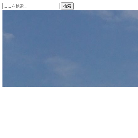
コ
ン
テ
ン
ツ
へ
ス
キ
ッ
プ