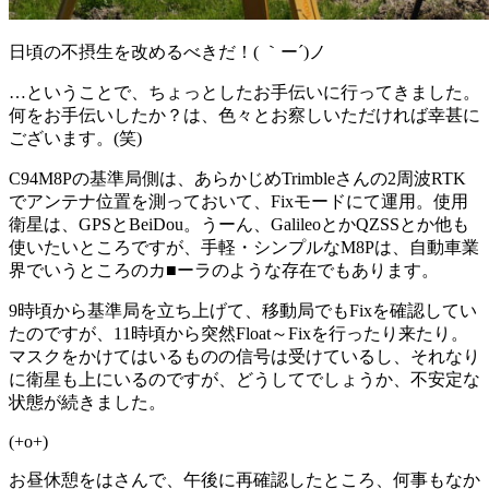
日頃の不摂生を改めるべきだ！( ｀ー´)ノ
…ということで、ちょっとしたお手伝いに行ってきました。
何をお手伝いしたか？は、色々とお察しいただければ幸甚に
ございます。(笑)
C94M8Pの基準局側は、あらかじめTrimbleさんの2周波RTK
でアンテナ位置を測っておいて、Fixモードにて運用。使用
衛星は、GPSとBeiDou。うーん、GalileoとかQZSSとか他も
使いたいところですが、手軽・シンプルなM8Pは、自動車業
界でいうところのカ■ーラのような存在でもあります。
9時頃から基準局を立ち上げて、移動局でもFixを確認してい
たのですが、11時頃から突然Float～Fixを行ったり来たり。
マスクをかけてはいるものの信号は受けているし、それなり
に衛星も上にいるのですが、どうしてでしょうか、不安定な
状態が続きました。
(+o+)
お昼休憩をはさんで、午後に再確認したところ、何事もなか