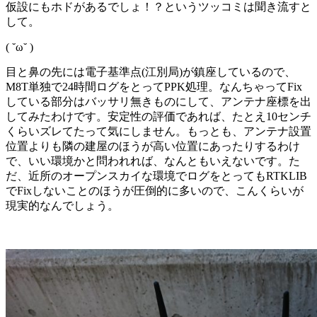
仮設にもホドがあるでしょ！？というツッコミは聞き流すと
して。
( ˘ω˘ )
目と鼻の先には電子基準点(江別局)が鎮座しているので、
M8T単独で24時間ログをとってPPK処理。なんちゃってFix
している部分はバッサリ無きものにして、アンテナ座標を出
してみたわけです。安定性の評価であれば、たとえ10センチ
くらいズレてたって気にしません。もっとも、アンテナ設置
位置よりも隣の建屋のほうが高い位置にあったりするわけ
で、いい環境かと問われれば、なんともいえないです。た
だ、近所のオープンスカイな環境でログをとってもRTKLIB
でFixしないことのほうが圧倒的に多いので、こんくらいが
現実的なんでしょう。