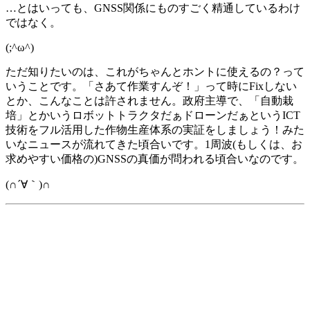
…とはいっても、GNSS関係にものすごく精通しているわけ
ではなく。
(;^ω^)
ただ知りたいのは、これがちゃんとホントに使えるの？って
いうことです。「さあて作業すんぞ！」って時にFixしない
とか、こんなことは許されません。政府主導で、「自動栽
培」とかいうロボットトラクタだぁドローンだぁというICT
技術をフル活用した作物生産体系の実証をしましょう！みた
いなニュースが流れてきた頃合いです。1周波(もしくは、お
求めやすい価格の)GNSSの真価が問われる頃合いなのです。
(∩´∀｀)∩