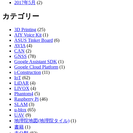
2017年5月
(2)
カテゴリー
3D Printing
(25)
AIY Voice Kit
(1)
ASUS Tinker Board
(6)
AVIA
(4)
CAN
(2)
GNSS
(78)
Google Assistant SDK
(1)
Google Cloud Platform
(1)
i-Construction
(11)
IoT
(62)
LiDAR
(4)
LIVOX
(4)
Phantom4
(5)
Raspberry Pi
(46)
SLAM
(3)
u-blox
(65)
UAV
(9)
地理院地図(地理院タイル)
(1)
書籍
(1)