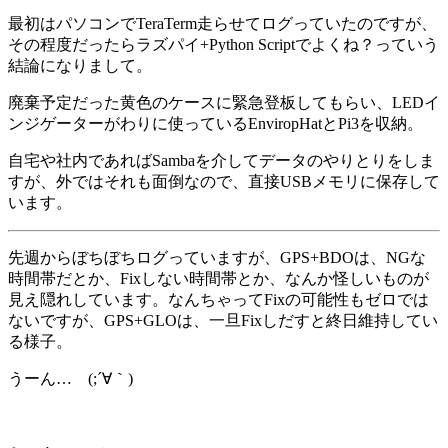
最初はパソコンでTeraTerm走らせてログっていたのですが、
その程度だったらラズパイ+Python Scriptでよくね？っていう
結論になりまして。
廃棄予定だった黄色のケースに緊急登板してもらい、LEDイ
ンジゲーターがわりに使っているEnviropHatとPi3を収納。
自宅や社内であればSambaを介してデータのやりとりをしま
すが、外ではそれも面倒なので、直接USBメモリに保存して
います。
先週からぼちぼちログっていますが、GPS+BDOは、NGな
時間帯だとか、Fixしない時間帯とか、なんか怪しいものが
見え隠れしています。なんちゃってFixの可能性もゼロでは
ないですが、GPS+GLOは、一旦Fixしだすと終日維持してい
る様子。
うーん… (;´∀｀)