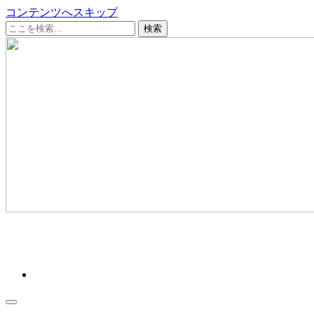
コンテンツへスキップ
クリーンデータ ～十勝から、あたらしい明日へ～