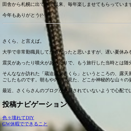
田舎から札幌に出てきて以来、毎年楽しませてもらっていま
今年もありがとう(^^♪
さくら、と言えば。
大学で非常勤職員してた頃だったと思いますが、遅い夏休み
震災があったり噴火があったりで、もう旅行した当時とは随
そんななか訪れた「蔵迫温泉さくら」というところの、露天
ごしたものです。朝もやの中に見た、どこか神秘的な山々の
最近、さくらさんのブログが更新されていないようで心配で
投稿ナビゲーション
色々壊れてDIY
GW休暇でできること