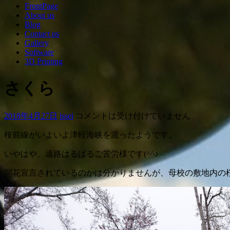
FrontPage
About us
Blog
Contact us
Gallery
Software
3D Printing
さくら
2018年4月27日
issei
コメントは受け付けていません
桜前線がいよいよ津軽海峡を渡ったようです。
いやはや、遠路はるばるご苦労様です(^^♪
開花宣言されているのかは分かりませんが、母校の敷地内の